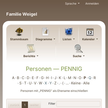
Weiter zu Hauptseite
Sprache
Anmelden
Familie Weigel
Stammbaum
Diagramme
Listen
Kalender
Berichte
Suche
Personen —
PENNIG
A
B
C
D
E
F
G
H
I
J
K
L
M
N
O
P
Q
R
S
T
U
V
W
X
Y
Z
.
(
…
Keine
Alle
Personen mit „
PENNIG
“ als Ehename einschließen
Filter
zurück
1
weiter