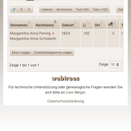
Lebend
Verstorben
Tod>100
Tod<=100
Geburt>
Vornamen
Nachname
Geburt
Ort
Tod
Margaretha Anna
Pennig
1834
192
3
1877
Margaretha Anna
Schoberth
Eltern zeigen
Statistikdiagramme zeigen
Zeige
Zeige 1 bis 1 von 1
Für technische Unterstützung oder genealogische Fragen wenden Sie
sich bitte an
Uwe Weigel
.
Datenschutzerklärung