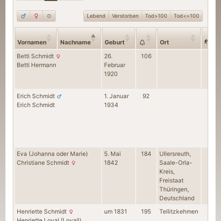
Lebend
Verstorben
Tod>100
Tod<=100
Vornamen
Nachname
Geburt
Ort
Betti
Schmidt
26.
106
1
Betti
Hermann
Februar
1920
Erich
Schmidt
1. Januar
92
1
Erich
Schmidt
1934
Eva (Johanna oder Marie)
5. Mai
184
Ullersreuth,
5
Christiane
Schmidt
1842
Saale-Orla-
Kreis,
Freistaat
Thüringen,
Deutschland
Henriette
Schmidt
um
1831
195
Tellitzkehmen
0
Henriette
Loyal (Loyall)