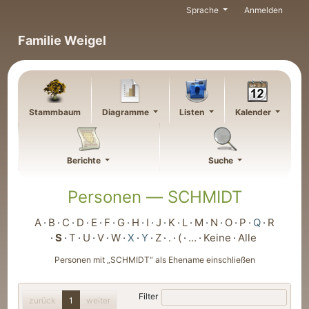
Weiter zu Hauptseite
Sprache
Anmelden
Familie Weigel
Stammbaum
Diagramme
Listen
Kalender
Berichte
Suche
Personen —
SCHMIDT
A
B
C
D
E
F
G
H
I
J
K
L
M
N
O
P
Q
R
S
T
U
V
W
X
Y
Z
.
(
…
Keine
Alle
Personen mit „
SCHMIDT
“ als Ehename einschließen
Filter
zurück
1
weiter