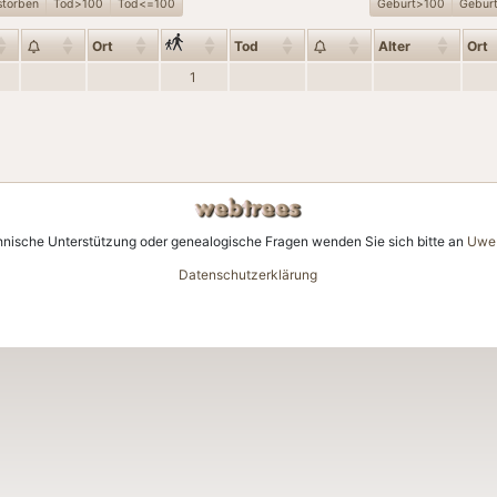
storben
Tod>100
Tod<=100
Geburt>100
Gebur
Ort
Tod
Alter
Ort
1
hnische Unterstützung oder genealogische Fragen wenden Sie sich bitte an
Uwe 
Datenschutzerklärung