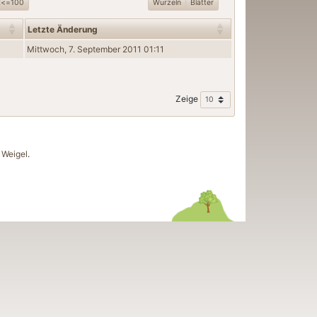
t<=100
Wurzeln
Blätter
Letzte Änderung
Mittwoch, 7. September 2011 01:11
Zeige
Weigel
.