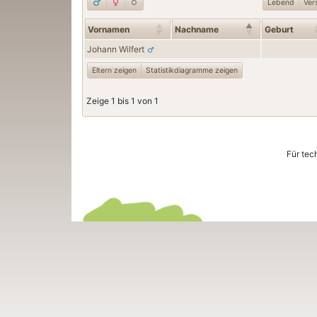
Lebend
Ver
Vornamen
Nachname
Geburt
Johann
Wilfert
Eltern zeigen
Statistikdiagramme zeigen
Zeige 1 bis 1 von 1
Für tec