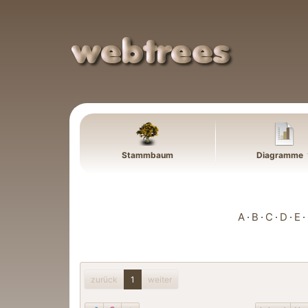
Weiter zu Hauptseite
Stammbaum
Diagramme
A
B
C
D
E
zurück
1
weiter