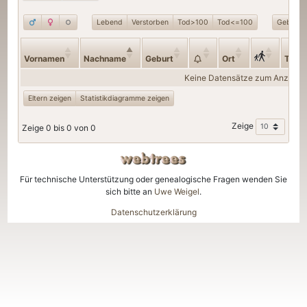
Lebend
Verstorben
Tod>100
Tod<=100
Geburt>
Vornamen
Nachname
Geburt
Ort
Tod
Keine Datensätze zum Anzeige
Eltern zeigen
Statistikdiagramme zeigen
Zeige
Zeige 0 bis 0 von 0
Für technische Unterstützung oder genealogische Fragen wenden Sie
sich bitte an
Uwe Weigel
.
Datenschutzerklärung