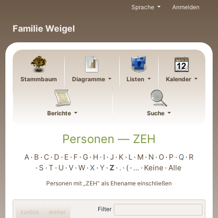
Weiter zu Hauptseite
Sprache
Anmelden
Familie Weigel
Stammbaum
Diagramme
Listen
Kalender
Berichte
Suche
Personen —
ZEH
A
B
C
D
E
F
G
H
I
J
K
L
M
N
O
P
Q
R
S
T
U
V
W
X
Y
Z
.
(
…
Keine
Alle
Personen mit „
ZEH
“ als Ehename einschließen
Filter
zurück
weiter