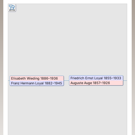
Friedrich Ernst
Loyal
1855
–
1933
Jo
Elisabeth
Wieding
1886
–
1936
Auguste
Auge
1857
–
1926
Lo
Franz Hermann
Loyal
1882
–
1945