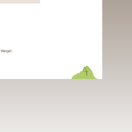
Weigel
.