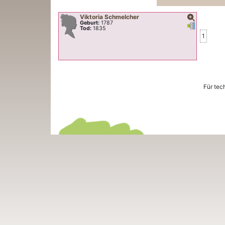
Viktoria
Schmelcher
Geburt:
1787
Verknüpfung
Verknüpfu
Tod:
1835
1
Für tec