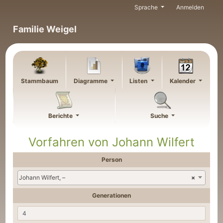
Weiter zu Hauptseite
Sprache
Anmelden
Familie Weigel
Stammbaum
Diagramme
Listen
Kalender
Berichte
Suche
Vorfahren von
Johann
Wilfert
Person
Johann Wilfert, –
×
Generationen