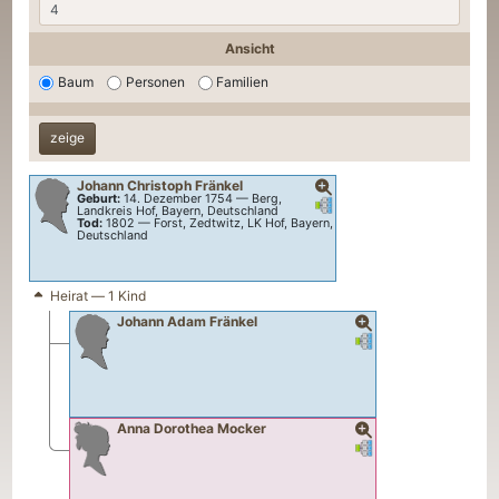
Ansicht
Baum
Personen
Familien
Johann Christoph
Fränkel
Geburt:
14. Dezember 1754
—
Berg,
Verknüpfungen
Verknüpfungen
Landkreis Hof, Bayern, Deutschland
Tod:
1802
—
Forst, Zedtwitz, LK Hof, Bayern,
Deutschland
Heirat — 1 Kind
Johann Adam
Fränkel
Verknüpfungen
Verknüpfungen
Anna Dorothea
Mocker
Verknüpfungen
Verknüpfungen