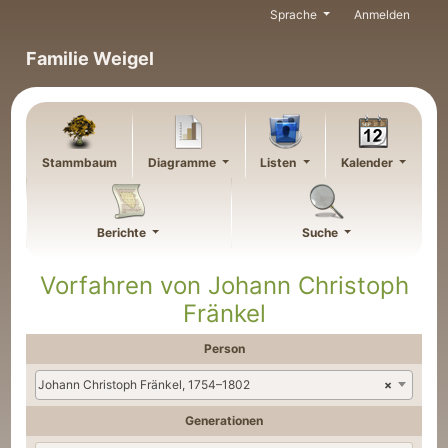
Weiter zu Hauptseite
Sprache
Anmelden
Familie Weigel
Stammbaum
Diagramme
Listen
Kalender
Berichte
Suche
Vorfahren von
Johann Christoph
Fränkel
Person
Johann Christoph Fränkel, 1754–1802
×
Generationen