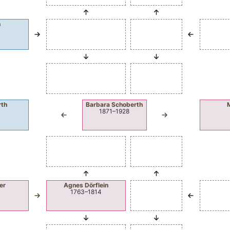
h
rth
Barbara
Schoberth
1871
–
1928
er
Agnes
Dörflein
1763
–
1814