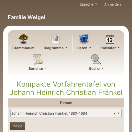
Weiter zu Hauptseite
Sprache
Anmelden
Familie Weigel
Stammbaum
Diagramme
Listen
Kalender
Berichte
Suche
Kompakte Vorfahrentafel von
Johann Heinrich Christian
Fränkel
Person
Johann Heinrich Christian Fränkel, 1880–1884
×