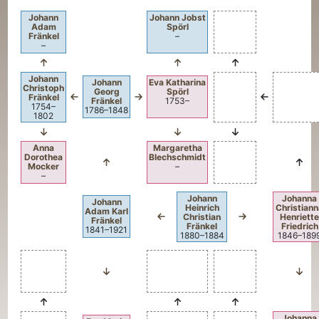
Johann
Johann Jobst
Adam
Spörl
Fränkel
–
–
Johann
Johann
Eva Katharina
Christoph
Georg
Spörl
Fränkel
Fränkel
1753
–
1754
–
1786
–
1848
1802
Anna
Margaretha
Dorothea
Blechschmidt
Mocker
–
–
Johann
Johanna
Johann
Heinrich
Christian
Adam Karl
Christian
Henriett
Fränkel
Fränkel
Friedrich
1841
–
1921
1880
–
1884
1846
–
189
Johanna