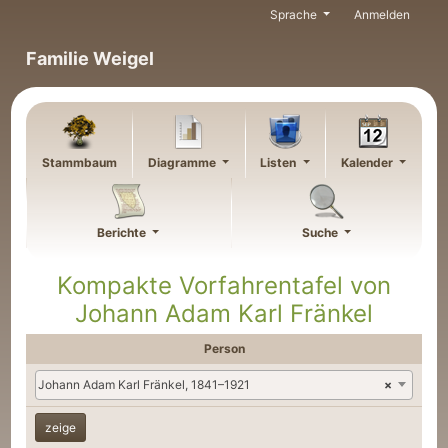
Weiter zu Hauptseite
Sprache
Anmelden
Familie Weigel
Stammbaum
Diagramme
Listen
Kalender
Berichte
Suche
Kompakte Vorfahrentafel von
Johann Adam Karl
Fränkel
Person
Johann Adam Karl Fränkel, 1841–1921
×