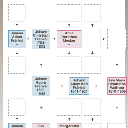
Johann
Johann
Anna
Christoph
Adam
Dorothea
Fränkel
Fränkel
Mocker
1754
–
–
–
1802
Johann
Johann
Eva Maria
Georg
Adam Karl
Elisabetha
Fränkel
Fränkel
Wolfram
1786
–
1841
–
1921
1810
–
1869
1848
Johann
Eva
Margaretha