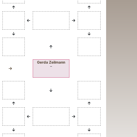
Gerda
Zeilmann
–