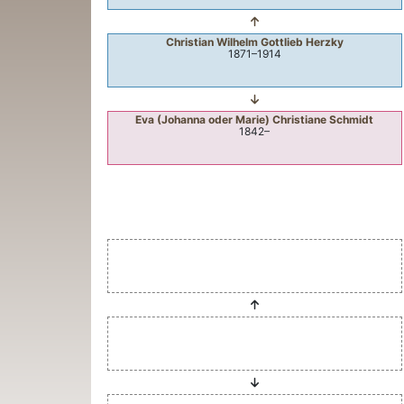
Christian Wilhelm Gottlieb
Herzky
1871
–
1914
Eva (Johanna oder Marie) Christiane
Schmidt
1842
–