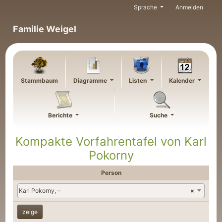
Weiter zu Hauptseite
Sprache
Anmelden
Familie Weigel
Stammbaum
Diagramme
Listen
Kalender
Berichte
Suche
Kompakte Vorfahrentafel von
Karl
Pokorny
Person
Karl Pokorny, –
×