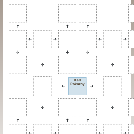
Karl
Pokorny
–