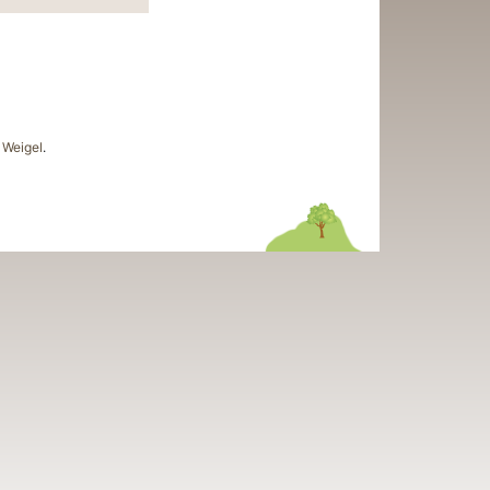
Weigel
.