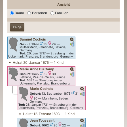
Ansicht
Baum
Personen
Familien
Samuel
Cochois
Verknüpfungen
Verknüpfungen
Geburt:
1644
29
24
—
Mutterstadt, Palatinate, Bavaria,
Germany
Tod:
20. Juni 1717
—
Strasburg in der
Uckermark, Prenzlau, Brandenburg, Germany
Heirat 20. Januar 1675 — 1 Kind
Marie Anne
Du Camp
Verknüpfungen
Verknüpfungen
Geburt:
1645
35
30
—
Béthune, Pas-de-Calais, France
Tod:
1687
—
Strasburg in der
Uckermark, Prenzlau, Brandenburg
Marie
Cochois
Verknüpfungen
Verknüpfungen
Geburt:
13. September 1675
31
30
—
Mannheim, Baden,
Germany
Tod:
28. Januar 1731
—
Strasburg in der
Uckermark, Prenzlau, Brandenburg, Germany
Heirat 12. Februar 1693 — 1 Kind
Jean
Toussaint
Verknüpfungen
Verknüpfungen
Geburt:
1662
26
22
—