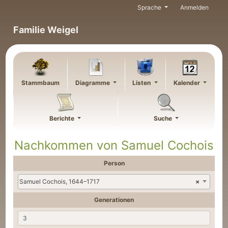
Weiter zu Hauptseite
Sprache
Anmelden
Familie Weigel
Stammbaum
Diagramme
Listen
Kalender
Berichte
Suche
Nachkommen von
Samuel
Cochois
Person
Samuel Cochois, 1644–1717
×
Generationen