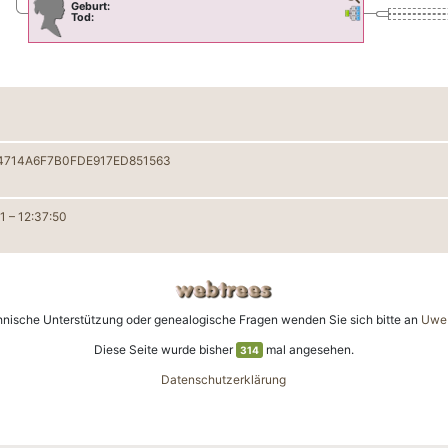
Geburt:
Verknüpfungen
Verknüpfungen
Tod:
714A6F7B0FDE917ED851563
1
–
12:37:50
hnische Unterstützung oder genealogische Fragen wenden Sie sich bitte an
Uwe 
Diese Seite wurde bisher
mal angesehen.
314
Datenschutzerklärung