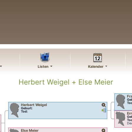
Listen
Kalender
Herbert
Weigel
+
Else
Meier
Fr
Geb
To
Herbert
Weigel
Geburt:
Verknüpfungen
Verknüpfungen
Tod:
Er
Geb
To
rknüpfungen
Verknüpfungen
De
Else
Meier