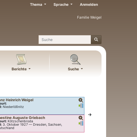
Thema
Sprache
Anmelden
Familie Weigel
Suche
Berichte
Suche
anz Heinrich
Weigel
urt:
Verknüpfungen
Verknüpfungen
d:
Niederlößnitz
nestine Auguste
Griebach
urt:
Kötzschenbroda
Verknüpfungen
Verknüpfungen
d:
3. Oktober 1927
—
Dresden, Sachsen,
utschland