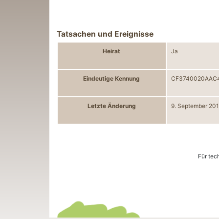
Tatsachen und Ereignisse
Heirat
Ja
Eindeutige Kennung
CF3740020AAC4
Letzte Änderung
9. September 201
Für tec