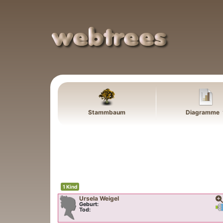
Weiter zu Hauptseite
Stammbaum
Diagramme
1 Kind
Ursela
Weigel
Geburt:
Ve
Tod: