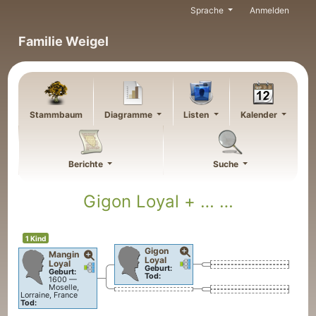
Weiter zu Hauptseite
Sprache
Anmelden
Familie Weigel
Stammbaum
Diagramme
Listen
Kalender
Berichte
Suche
Gigon
Loyal
+ … …
1 Kind
Gigon
Mangin
Loyal
Verknüpfungen
Verknüpfungen
Loyal
Verknüpfungen
Verknüpfungen
Geburt:
Geburt:
Tod:
1600
—
Moselle,
Lorraine, France
Tod: