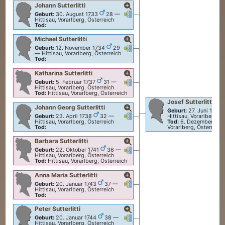
Johann
Sutterlitti
Verknüpfungen
Verknüpfungen
Geburt:
30. August 1733
28
—
Hittisau, Vorarlberg, Österreich
Tod:
Michael
Sutterlitti
Verknüpfungen
Verknüpfungen
Geburt:
12. November 1734
29
—
Hittisau, Vorarlberg, Österreich
Tod:
Katharina
Sutterlitti
Verknüpfungen
Verknüpfungen
Geburt:
5. Februar 1737
31
—
Hittisau, Vorarlberg, Österreich
Tod:
Hittisau, Vorarlberg, Österreich
Josef
Sutterlitti
Johann Georg
Sutterlitti
Geburt:
27. Juni 1705
Verknüpfungen
Verknüpfungen
Geburt:
23. April 1738
32
—
Hittisau, Vorarlberg, Ö
Hittisau, Vorarlberg, Österreich
Tod:
6. Dezember 178
Tod:
Vorarlberg, Österreich
Barbara
Sutterlitti
Verknüpfungen
Verknüpfungen
Geburt:
22. Oktober 1741
36
—
Hittisau, Vorarlberg, Österreich
Tod:
Hittisau, Vorarlberg, Österreich
Anna Maria
Sutterlitti
Verknüpfungen
Verknüpfungen
Geburt:
20. Januar 1743
37
—
Hittisau, Vorarlberg, Österreich
Tod:
Peter
Sutterlitti
Verknüpfungen
Verknüpfungen
Geburt:
20. Januar 1744
38
—
Hittisau, Vorarlberg, Österreich