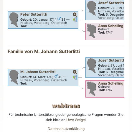
Josef
Sutterlitti
Geburt:
27. Juni 1705
Hittisau, Vorarlberg, Ö
Peter
Sutterlitti
Tod:
6. Dezember 178
Vorarlberg, Österreich
Verknüpfungen
Verknüpfungen
Geburt:
20. Januar 1744
38
—
Hittisau, Vorarlberg, Österreich
Anna
Schelling
Tod:
Geburt:
Tod:
1747
Familie von
M. Johann
Sutterlitti
Josef
Sutterlitti
Geburt:
27. Juni 1705
Hittisau, Vorarlberg, Ö
M. Johann
Sutterlitti
Tod:
6. Dezember 178
Vorarlberg, Österreich
Verknüpfungen
Verknüpfungen
Geburt:
14. März 1746
40
—
Hittisau, Vorarlberg, Österreich
Anna
Schelling
Tod:
Geburt:
Tod:
1747
Für technische Unterstützung oder genealogische Fragen wenden Sie
sich bitte an
Uwe Weigel
.
Datenschutzerklärung