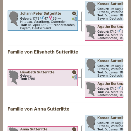
Konrad
Sutterlitte
Geburt:
um August 17
Hittisau, Vorarlberg, Ö
Johann Peter
Sutterlitte
Tod:
5. Januar 1804
Verknüpfungen
Verknüpfungen
Bayern, Deutschland
Geburt:
1778
47
36
—
Hittisau, Vorarlberg, Österreich
Tod:
18. April 1862
—
Niederstaufen,
Agathe
Berkmann
Bayern, Deutschland
Geburt:
1742
49
Tod:
24. März 1811
—
Rentershofen, Bayern,
Familie von
Elisabeth
Sutterlitte
Konrad
Sutterlitte
Geburt:
um August 17
Hittisau, Vorarlberg, Ö
Elisabeth
Sutterlitte
Tod:
5. Januar 1804
Bayern, Deutschland
Geburt:
Verknüpfungen
Verknüpfungen
Tod:
1790
Agathe
Berkmann
Geburt:
1742
49
Tod:
24. März 1811
—
Rentershofen, Bayern,
Familie von
Anna
Sutterlitte
Konrad
Sutterlitte
Geburt:
um August 17
Hittisau, Vorarlberg, Ö
Anna
Sutterlitte
Tod:
5. Januar 1804