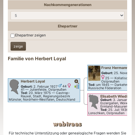
Nachkommengenerationen
Ehepartner
Ehepartner zeigen
Familie von
Herbert
Loyal
Franz Hermann
Loy
Geburt:
25. Novembe
25
—
Kollatischken
Herbert
Loyal
Ostpreußen
Tod:
um 1945
—
Darkehmen, K
Verknüpfungen
Verknüpfungen
Geburt:
2. Februar 1927
44
Russische Föderation
41
—
Julienfelde, Ostpreußen
Tod:
20. März 1975
—
Castrop-
Elisabeth
Wieding
Rauxel, Stadt, Regierungsbezirk
Münster, Nordrhein-Westfalen, Deutschland
Geburt:
3. Januar 188
Eszergallen, Woiwods
Ermland-Masuren, Pol
Tod:
25. Juli 1936
—
Lonschken, Ostpreußen
Für technische Unterstützung oder genealogische Fragen wenden Sie