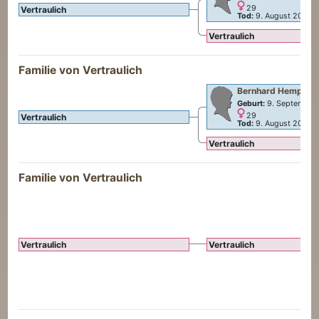
29
Vertraulich
Tod:
9. August 2007
Vertraulich
Familie von Vertraulich
Bernhard
Hempel
Geburt:
9. September
29
Vertraulich
Tod:
9. August 2007
Vertraulich
Familie von Vertraulich
Vertraulich
Vertraulich