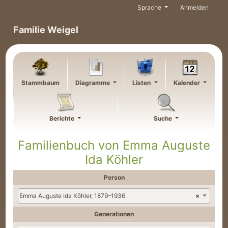
Weiter zu Hauptseite
Sprache
Anmelden
Familie Weigel
Stammbaum
Diagramme
Listen
Kalender
Berichte
Suche
Familienbuch von
Emma Auguste
Ida
Köhler
Person
Emma Auguste Ida Köhler, 1879–1936
×
Generationen