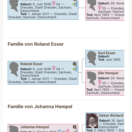
Verknüpfungen
Verknüpfungen
Geburt:
28. November
Geburt:
9. Juni 1949
34
—
Dresden, Stadt Dresden, Sachsen,
35
—
Dresden, Sta
Deutschland
Sachsen, Deutschland
Tod:
1. Januar 2011
—
Dresden, Stadt
Tod:
April 1992
—
Dresden, S
Dresden, Sachsen, Deutschland
Sachsen, Deutschland
Familie von
Roland
Esser
Karl
Esser
Geburt:
Tod:
Juni 1965
Roland
Esser
Verknüpfungen
Verknüpfungen
Geburt:
9. Juni 1949
34
—
Dresden, Stadt Dresden, Sachsen,
Ella
Hempel
Deutschland
Geburt:
28. November
Tod:
1. Januar 2011
—
Dresden, Stadt
Dresden, Sachsen, Deutschland
35
—
Dresden, Sta
Sachsen, Deutschland
Tod:
April 1992
—
Dresden, S
Sachsen, Deutschland
Familie von
Johanna
Hempel
Oskar Richard
Hem
Geburt:
16. April 187
—
Dresden, Sachsen,
Johanna
Hempel
Deutschland
Tod:
2. März 1959
—
Dresden
Verknüpfungen
Verknüpfungen