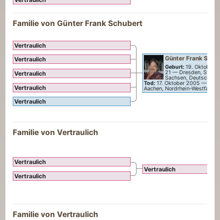
Familie von
Günter Frank
Schubert
Vertraulich
Günter Frank
Schu
Vertraulich
Geburt:
19. Oktober 
21
—
Dresden, Stadt 
Vertraulich
Sachsen, Deutschlan
Tod:
17. Oktober 2005
—
Aach
Vertraulich
Aachen, Nordrhein-Westfalen,
Vertraulich
Familie von Vertraulich
Vertraulich
Vertraulich
Vertraulich
Familie von Vertraulich