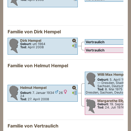
Familie von
Dirk
Hempel
Dirk
Hempel
Vertraulich
Geburt:
um 1964
Verknüpfungen
Verknüpfungen
Tod:
April 2008
Vertraulich
Familie von
Helmut
Hempel
Willi Max
Hempel
Geburt:
5. April 1907
—
Dresden, Stadt Dre
Sachsen, Deutschland
Helmut
Hempel
Tod:
8. Mai 1975
—
Dr
Verknüpfungen
Verknüpfungen
Dresden, Sachsen, Deutschla
Geburt:
7. Januar 1934
26
24
Tod:
27. April 2008
Margarethe Elly
Ba
Geburt:
19. Septembe
Tod:
24. Juli 1974
Familie von Vertraulich