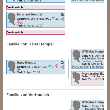
Dresden, Sachsen, Deutschla
Tod:
27. April 2008
Vertraulich
Bernhard
Hempel
Verknüpfungen
Verknüpfungen
Geburt:
9. September 1939
32
29
Tod:
9. August 2007
Vertraulich
Familie von
Hans
Hempel
Willi Max
Hempel
Geburt:
5. April 1907
—
Dresden, Stadt Dre
Sachsen, Deutschland
Hans
Hempel
Tod:
8. Mai 1975
—
Dr
Verknüpfungen
Verknüpfungen
Dresden, Sachsen, Deutschla
Geburt:
25. Januar 1929
21
19
Tod:
3. April 2008
Margarethe Elly
Ba
Geburt:
19. Septembe
Tod:
24. Juli 1974
Familie von Vertraulich
Willi Max
Hempel
Geburt:
5. April 1907
—
Dresden, Stadt Dre