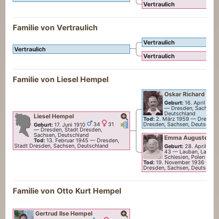
Vertraulich
Familie von Vertraulich
Vertraulich
Vertraulich
Vertraulich
Familie von
Liesel
Hempel
Oskar Richard
Hem
Geburt:
16. April 187
—
Dresden, Sachsen,
Deutschland
Liesel
Hempel
Tod:
2. März 1959
—
Dresden
Verknüpfungen
Verknüpfungen
Dresden, Sachsen, Deutschla
Geburt:
17. Juni 1910
34
31
—
Dresden, Stadt Dresden,
Sachsen, Deutschland
Emma Auguste Id
Tod:
13. Februar 1945
—
Dresden,
Stadt Dresden, Sachsen, Deutschland
Geburt:
28. April 187
43
—
Lauban, Landkr
Schlesien, Polen
Tod:
19. November 1936
—
Dr
Dresden, Sachsen, Deutschla
Familie von
Otto Kurt
Hempel
Gertrud Ilse
Hempel