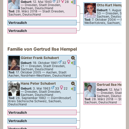
Verknüpfungen
Verknüpfungen
Geburt:
12. Mai 1940
27
28
Otto Kurt
Hempel
—
Dresden, Stadt Dresden,
Sachsen, Deutschland
Geburt:
1. August 191
Tod:
28. März 2018
—
Stadt Dresden,
33
—
Dresden, Stadt
Sachsen, Deutschland
Sachsen, Deutschlan
Tod:
7. Oktober 2004
—
Freita
Vertraulich
Weißeritzkreis, Sachsen, Deut
Vertraulich
Familie von
Gertrud Ilse
Hempel
Günter Frank
Schubert
Verknüpfungen
Verknüpfungen
Geburt:
19. Oktober 1961
32
21
—
Dresden, Stadt Dresden,
Sachsen, Deutschland
Tod:
17. Oktober 2005
—
Aachen, Stadt
Aachen, Nordrhein-Westfalen, Deutschland
Hans Peter
Schubert
Gertrud Ilse
Hempe
Verknüpfungen
Verknüpfungen
Geburt:
3. Mai 1963
33
22
Geburt:
12. Mai 1940
—
Dresden, Stadt Dresden,
—
Dresden, Stadt Dr
Sachsen, Deutschland
Sachsen, Deutschlan
Tod:
26. September 1982
—
Dürrröhrsdorf,
Tod:
28. März 2018
—
Stadt 
Kreis Sächsische Schweiz, Sachsen,
Sachsen, Deutschland
Deutschland
Vertraulich
Vertraulich
Vertraulich