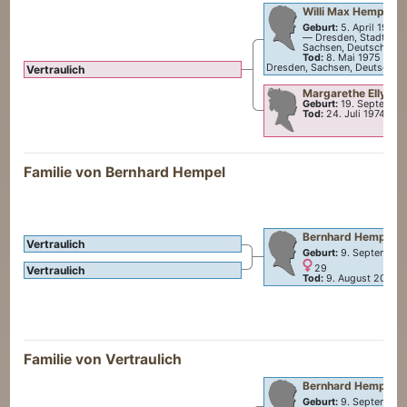
Willi Max
Hempel
Geburt:
5. April 1907
—
Dresden, Stadt Dre
Sachsen, Deutschland
Tod:
8. Mai 1975
—
Dr
Dresden, Sachsen, Deutschla
Vertraulich
Margarethe Elly
Ba
Geburt:
19. Septembe
Tod:
24. Juli 1974
Familie von
Bernhard
Hempel
Bernhard
Hempel
Vertraulich
Geburt:
9. September
29
Vertraulich
Tod:
9. August 2007
Familie von Vertraulich
Bernhard
Hempel
Geburt:
9. September