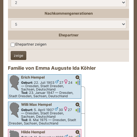
Nachkommengenerationen
Ehepartner
Ehepartner zeigen
Familie von
Emma Auguste Ida
Köhler
Erich
Hempel
Verknüpfungen
Verknüpfungen
Geburt:
22. Juli 1903
27
24
—
Dresden, Stadt Dresden,
Sachsen, Deutschland
Tod:
23. Januar 1947
—
Dresden,
Stadt Dresden, Sachsen, Deutschland
Willi Max
Hempel
Verknüpfungen
Verknüpfungen
Geburt:
5. April 1907
30
27
—
Dresden, Stadt Dresden,
Sachsen, Deutschland
Tod:
8. Mai 1975
—
Dresden, Stadt
Dresden, Sachsen, Deutschland
Hilde
Hempel
Verknüpfungen
Verknüpfungen