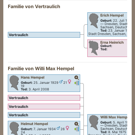
Familie von Vertraulich
Erich
Hempel
Geburt:
22. Juli 1903
—
Dresden, Stadt Dre
Sachsen, Deutschland
Tod:
23. Januar 1947
Stadt Dresden, Sachsen, Deut
Vertraulich
Erna
Heinrich
Geburt:
Tod:
Familie von
Willi Max
Hempel
Hans
Hempel
Verknüpfungen
Verknüpfungen
Geburt:
25. Januar 1929
21
19
Tod:
3. April 2008
Vertraulich
Vertraulich
Vertraulich
Willi Max
Hempel
Geburt:
5. April 1907
Helmut
Hempel
—
Dresden, Stadt Dre
Verknüpfungen
Verknüpfungen
Sachsen, Deutschland
Geburt:
7. Januar 1934
26
Tod:
8. Mai 1975
—
Dr
24