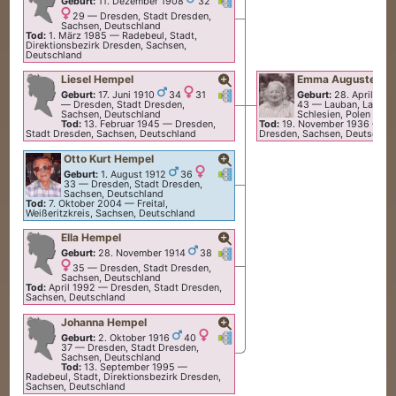
Geburt:
11. Dezember 1908
32
29
—
Dresden, Stadt Dresden,
Sachsen, Deutschland
Tod:
1. März 1985
—
Radebeul, Stadt,
Direktionsbezirk Dresden, Sachsen,
Deutschland
Liesel
Hempel
Emma Auguste Id
Verknüpfungen
Verknüpfungen
Geburt:
17. Juni 1910
34
31
Geburt:
28. April 187
—
Dresden, Stadt Dresden,
43
—
Lauban, Landkr
Sachsen, Deutschland
Schlesien, Polen
Tod:
13. Februar 1945
—
Dresden,
Tod:
19. November 1936
—
Dr
Stadt Dresden, Sachsen, Deutschland
Dresden, Sachsen, Deutschla
Otto Kurt
Hempel
Verknüpfungen
Verknüpfungen
Geburt:
1. August 1912
36
33
—
Dresden, Stadt Dresden,
Sachsen, Deutschland
Tod:
7. Oktober 2004
—
Freital,
Weißeritzkreis, Sachsen, Deutschland
Ella
Hempel
Verknüpfungen
Verknüpfungen
Geburt:
28. November 1914
38
35
—
Dresden, Stadt Dresden,
Sachsen, Deutschland
Tod:
April 1992
—
Dresden, Stadt Dresden,
Sachsen, Deutschland
Johanna
Hempel
Verknüpfungen
Verknüpfungen
Geburt:
2. Oktober 1916
40
37
—
Dresden, Stadt Dresden,
Sachsen, Deutschland
Tod:
13. September 1995
—
Radebeul, Stadt, Direktionsbezirk Dresden,
Sachsen, Deutschland