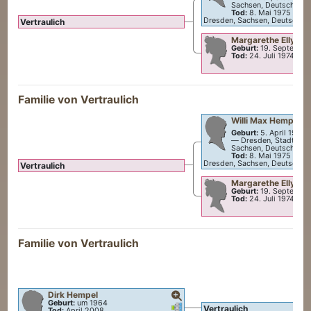
Sachsen, Deutschland
Tod:
8. Mai 1975
—
Dr
Dresden, Sachsen, Deutschla
Vertraulich
Margarethe Elly
Ba
Geburt:
19. Septembe
Tod:
24. Juli 1974
Familie von Vertraulich
Willi Max
Hempel
Geburt:
5. April 1907
—
Dresden, Stadt Dre
Sachsen, Deutschland
Tod:
8. Mai 1975
—
Dr
Dresden, Sachsen, Deutschla
Vertraulich
Margarethe Elly
Ba
Geburt:
19. Septembe
Tod:
24. Juli 1974
Familie von Vertraulich
Dirk
Hempel
Geburt:
um 1964
Verknüpfungen
Verknüpfungen
Vertraulich
Tod:
April 2008