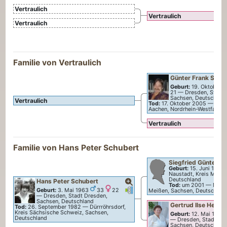
Vertraulich
Vertraulich
Vertraulich
Familie von Vertraulich
Günter Frank
Schu
Geburt:
19. Oktober 
21
—
Dresden, Stadt 
Sachsen, Deutschlan
Vertraulich
Tod:
17. Oktober 2005
—
Aach
Aachen, Nordrhein-Westfalen,
Vertraulich
Familie von
Hans Peter
Schubert
Siegfried Günter
Sc
Geburt:
15. Juni 1929
Naustadt, Kreis Meiße
Deutschland
Hans Peter
Schubert
Tod:
um 2001
—
Meiße
Verknüpfungen
Verknüpfungen
Geburt:
3. Mai 1963
33
22
Meißen, Sachsen, Deutschlan
—
Dresden, Stadt Dresden,
Sachsen, Deutschland
Gertrud Ilse
Hempe
Tod:
26. September 1982
—
Dürrröhrsdorf,
Kreis Sächsische Schweiz, Sachsen,
Geburt:
12. Mai 1940
Deutschland
—
Dresden, Stadt Dr
Sachsen, Deutschlan