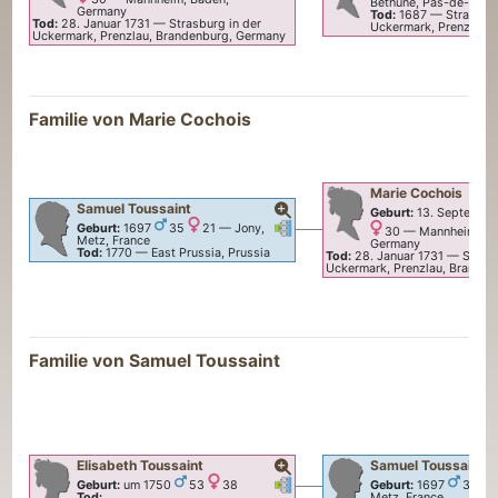
Béthune, Pas-de-Calai
Germany
Tod:
1687
—
Strasburg
Tod:
28. Januar 1731
—
Strasburg in der
Uckermark, Prenzlau,
Uckermark, Prenzlau, Brandenburg, Germany
Familie von
Marie
Cochois
Marie
Cochois
Samuel
Toussaint
Geburt:
13. Septembe
Verknüpfungen
Verknüpfungen
Geburt:
1697
35
21
—
Jony,
30
—
Mannheim, Ba
Metz, France
Germany
Tod:
1770
—
East Prussia, Prussia
Tod:
28. Januar 1731
—
Strasb
Uckermark, Prenzlau, Brande
Familie von
Samuel
Toussaint
Elisabeth
Toussaint
Samuel
Toussaint
Verknüpfungen
Verknüpfungen
Geburt:
um 1750
53
38
Geburt:
1697
35
Tod:
Metz, France