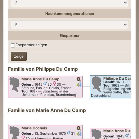
Nachkommengenerationen
Ehepartner
Ehepartner zeigen
Familie von
Philippe
Du Camp
Philippe
Du Camp
Marie Anne
Du Camp
Geburt:
1610
Verknüpfungen
Verknüpfungen
Geburt:
1645
35
30
—
Tod:
1668
—
Billighei
Béthune, Pas-de-Calais, France
Billigheim-Ingenheim,
Tod:
1687
—
Strasburg in der
Weinstraße, Rheinland
Uckermark, Prenzlau, Brandenburg
Deutschland
Familie von
Marie Anne
Du Camp
Marie
Cochois
Marie Anne
Du Ca
Verknüpfungen
Verknüpfungen
Geburt:
13. September 1675
31
Geburt:
1645
35
30
—
Mannheim, Baden,