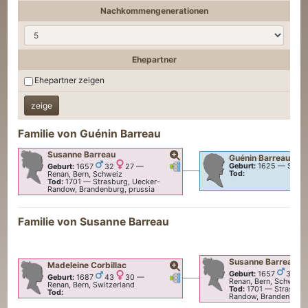
Nachkommengenerationen
Ehepartner
Ehepartner zeigen
Familie von
Guénin
Barreau
Susanne
Barreau
Guénin
Barreau
Verknüpfungen
Verknüpfungen
Geburt:
1625
—
Schw
Geburt:
1657
32
27
—
Tod:
Renan, Bern, Schweiz
Tod:
1701
—
Strasburg, Uecker-
Randow, Brandenburg, prussia
Familie von
Susanne
Barreau
Susanne
Barreau
Madeleine
Corbillac
Geburt:
1657
32
Verknüpfungen
Verknüpfungen
Geburt:
1687
43
30
—
Renan, Bern, Schweiz
Renan, Bern, Switzerland
Tod:
1701
—
Strasbur
Tod:
Randow, Brandenburg,