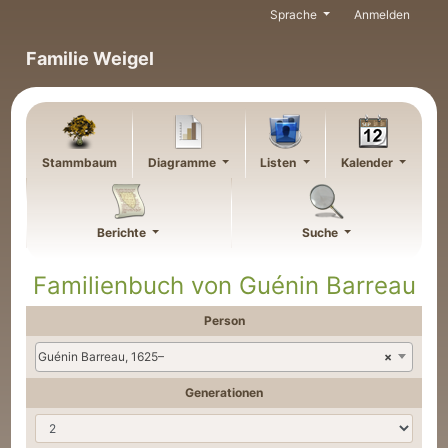
Weiter zu Hauptseite
Sprache
Anmelden
Familie Weigel
Stammbaum
Diagramme
Listen
Kalender
Berichte
Suche
Familienbuch von
Guénin
Barreau
Person
Guénin Barreau, 1625–
×
Generationen