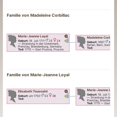
Familie von
Madeleine
Corbillac
Marie-Jeanne
Loyal
Madeleine
Corbilla
Verknüpfungen
Verknüpfungen
Geburt:
18. Juli 1711
25
24
Geburt:
1687
43
—
Strasburg in der Uckermark,
Renan, Bern, Switzerl
Prenzlau, Brandenburg, Germany
Tod:
Tod:
1770
—
East Prussia, Prussia
Familie von
Marie-Jeanne
Loyal
Marie-Jeanne
Loya
Elisabeth
Toussaint
Geburt:
18. Juli 1711
Verknüpfungen
Verknüpfungen
Geburt:
um 1750
53
38
—
Strasburg in der U
Tod:
Prenzlau, Brandenbur
Tod:
1770
—
East Prus