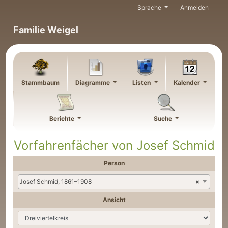
Weiter zu Hauptseite
Sprache
Anmelden
Familie Weigel
Stammbaum
Diagramme
Listen
Kalender
Berichte
Suche
Vorfahrenfächer von
Josef
Schmid
Person
Josef Schmid, 1861–1908
×
Ansicht