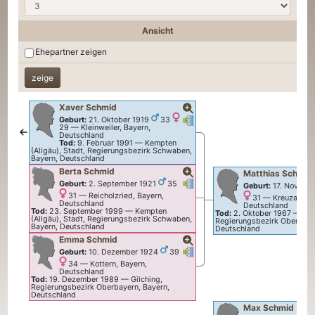
Ansicht
Ehepartner zeigen
Xaver
Schmid
Verknüpfungen
Verknüpfungen
Geburt:
21. Oktober 1919
33
29
—
Kleinweiler, Bayern,
Deutschland
Tod:
9. Februar 1991
—
Kempten
(Allgäu), Stadt, Regierungsbezirk Schwaben,
Bayern, Deutschland
Berta
Schmid
Matthias
Schmid
Verknüpfungen
Verknüpfungen
Geburt:
2. September 1921
35
Geburt:
17. Novemb
31
—
Reicholzried, Bayern,
31
—
Kreuzanger,
Deutschland
Deutschland
Tod:
23. September 1999
—
Kempten
Tod:
2. Oktober 1967
—
Gil
(Allgäu), Stadt, Regierungsbezirk Schwaben,
Regierungsbezirk Oberbaye
Bayern, Deutschland
Deutschland
Emma
Schmid
Verknüpfungen
Verknüpfungen
Geburt:
10. Dezember 1924
39
34
—
Kottern, Bayern,
Deutschland
Tod:
19. Dezember 1989
—
Gilching,
Regierungsbezirk Oberbayern, Bayern,
Deutschland
Max
Schmid