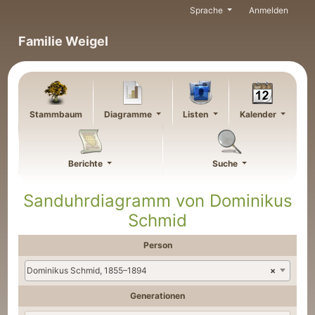
Weiter zu Hauptseite
Sprache
Anmelden
Familie Weigel
Stammbaum
Diagramme
Listen
Kalender
Berichte
Suche
Sanduhrdiagramm von
Dominikus
Schmid
Person
Dominikus Schmid, 1855–1894
×
Generationen