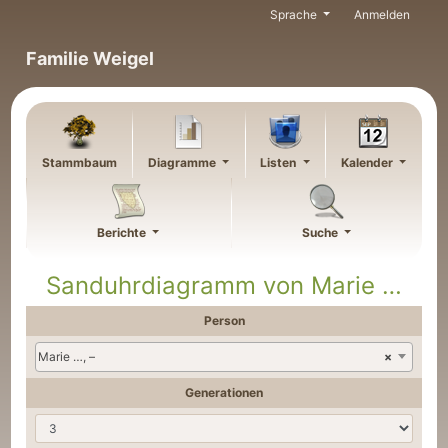
Weiter zu Hauptseite
Sprache
Anmelden
Familie Weigel
Stammbaum
Diagramme
Listen
Kalender
Berichte
Suche
Sanduhrdiagramm von
Marie
…
Person
Marie …, –
×
Generationen