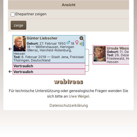
Ansicht
Ehepartner zeigen
Günter
Liebscher
Verknüpfungen
Verknüpfungen
Geburt:
27. Februar 1950
18
18
—
Wölfershausen, Heringen
Ursula
Wasserm
(Werra), Hersfeld-Rotenburg,
Geburt:
11. Dezemb
Hessen
Tod:
26. Dezember
Tod:
6. Februar 2019
—
Stadt Jena, Freistaat
Friedewald, Hersfe
Thüringen, Deutschland
Hessen
Vertraulich
Vertraulich
Für technische Unterstützung oder genealogische Fragen wenden Sie
sich bitte an
Uwe Weigel
.
Datenschutzerklärung