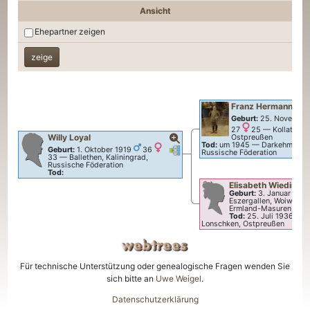
Ansicht
Ehepartner zeigen
Franz Hermann
Loy
Geburt:
25. November
27
25
—
Kollatisch
Willy
Loyal
Ostpreußen
Tod:
um 1945
—
Darkehmen, Ka
Verknüpfungen
Verknüpfungen
Geburt:
1. Oktober 1919
36
Russische Föderation
33
—
Ballethen, Kaliningrad,
Russische Föderation
Tod:
Elisabeth
Wieding
Geburt:
3. Januar 188
Eszergallen, Woiwodsc
Ermland-Masuren, Pol
Tod:
25. Juli 1936
—
K
Lonschken, Ostpreußen
Für technische Unterstützung oder genealogische Fragen wenden Sie
sich bitte an
Uwe Weigel
.
Datenschutzerklärung