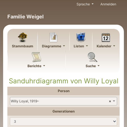
Weiter zu Hauptseite
Sprache
Anmelden
Familie Weigel
Stammbaum
Diagramme
Listen
Kalender
Berichte
Suche
Sanduhrdiagramm von
Willy
Loyal
Person
Willy Loyal, 1919–
×
Generationen