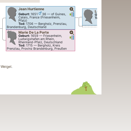
Jean
Hurtienne
Louis
Hurtienne
Verknüpfungen
Verknüpfungen
Geburt:
1651
36
—
of Guines,
Geburt:
1615
—
Frankre
Calais, France (Friesenheim,
Tod:
1650
—
Deutschla
Pfalz)
Tod:
1706
—
Bergholz, Prenzlau,
knüpfungen
erknüpfungen
Brandenburg, Deutschland
Marie
De La Porte
Geburt:
1659
—
Friesenheim,
Verknüpfungen
Verknüpfungen
Ludwigshafen am Rhein,
Rheinland-Pfalz, Deutschland
Tod:
1715
—
Bergholz, Kreis
Prenzlau, Provinz Brandenburg, Preußen
Weigel
.