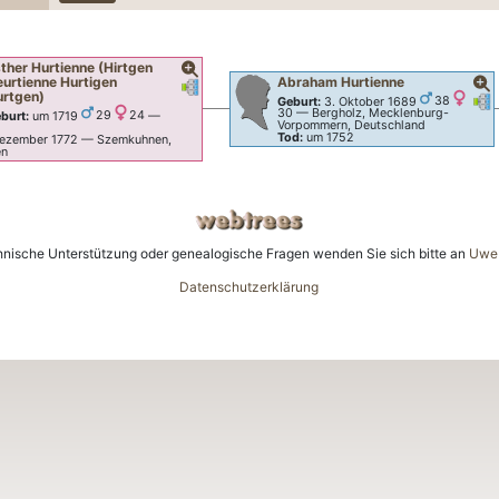
sther
Hurtienne (Hirtgen
urtienne Hurtigen
Abraham
Hurtienne
Verknüpfungen
Verknüpfungen
urtgen)
n
Ver
V
Geburt:
3. Oktober 1689
38
30
—
Bergholz, Mecklenburg-
burt:
um 1719
29
24
—
Vorpommern, Deutschland
n
Tod:
um 1752
Dezember 1772
—
Szemkuhnen,
en
hnische Unterstützung oder genealogische Fragen wenden Sie sich bitte an
Uwe 
Datenschutzerklärung