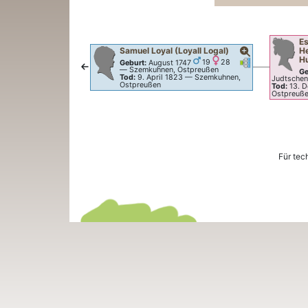
E
Samuel
Loyal (Loyall Logal)
He
H
Verknüpfungen
Verknüpfunge
Geburt:
August 1747
19
28
—
Szemkuhnen, Ostpreußen
Ge
Tod:
9. April 1823
—
Szemkuhnen,
Judtsche
Ostpreußen
Tod:
13. 
Ostpreuß
Für tec