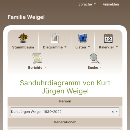
Weiter zu Hauptseite
Sprache
Anmelden
Familie Weigel
Stammbaum
Diagramme
Listen
Kalender
Berichte
Suche
Sanduhrdiagramm von
Kurt
Jürgen
Weigel
Person
Kurt Jürgen Weigel, 1939–2022
×
Generationen