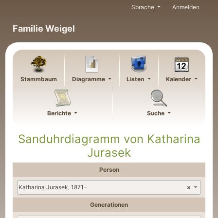
Weiter zu Hauptseite
Sprache
Anmelden
Familie Weigel
Stammbaum
Diagramme
Listen
Kalender
Berichte
Suche
Sanduhrdiagramm von
Katharina
Jurasek
Person
Katharina Jurasek, 1871–
×
Generationen