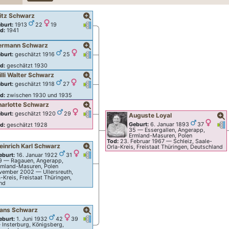
itz
Schwarz
Verknüpfungen
Verknüpfungen
burt:
1913
22
19
d:
1941
ermann
Schwarz
Verknüpfungen
Verknüpfungen
burt:
geschätzt 1916
25
2
d:
geschätzt 1930
lli Walter
Schwarz
Verknüpfungen
Verknüpfungen
burt:
geschätzt 1918
27
4
d:
zwischen 1930 und 1935
harlotte
Schwarz
Verknüpfungen
Verknüpfungen
burt:
geschätzt 1920
29
Auguste
Loyal
6
Ver
V
Geburt:
6. Januar 1893
37
d:
geschätzt 1928
35
—
Essergallen, Angerapp,
Ermland-Masuren, Polen
Tod:
23. Februar 1967
—
Schleiz, Saale-
einrich Karl
Schwarz
Orla-Kreis, Freistaat Thüringen, Deutschland
n
Verknüpfungen
Verknüpfungen
eburt:
16. Januar 1922
31
9
—
Ragauen, Angerapp,
rmland-Masuren, Polen
ovember 2002
—
Ullersreuth,
-Kreis, Freistaat Thüringen,
nd
ans
Schwarz
n
Verknüpfungen
Verknüpfungen
eburt:
1. Juni 1932
42
39
—
Insterburg, Königsberg,