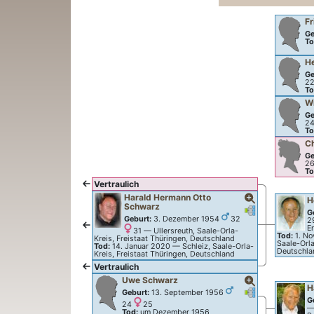
Fr
Ge
To
H
Ge
2
To
Wi
Ge
2
To
C
Ge
2
To
Vertraulich
Harald Hermann Otto
H
Schwarz
Verknüpfungen
Verknüpfunge
G
Geburt:
3. Dezember 1954
32
2
E
31
—
Ullersreuth, Saale-Orla-
Tod:
1. N
Kreis, Freistaat Thüringen, Deutschland
Saale-Orla
Tod:
14. Januar 2020
—
Schleiz, Saale-Orla-
Deutschla
Kreis, Freistaat Thüringen, Deutschland
Vertraulich
Uwe
Schwarz
H
Verknüpfungen
Verknüpfunge
Geburt:
13. September 1956
G
24
25
Tod:
um Dezember 1956