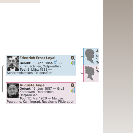
Johann
Loyal
Geburt:
5. Juli 1819
3
Friedrich Ernst
Loyal
Szemkuhnen, Ostpreuß
Verknüpfungen
Verknüpfungen
Tod:
Geburt:
15. April 1855
35
—
Kl. Pruschillen, Ostpreußen
Louise
Eller
Eder
…
Tod:
8. März 1933
—
knüpfungen
erknüpfungen
Tod:
Scherrewischken, Ostpreußen
Auguste
Auge
Geburt:
16. Juni 1857
—
Groß
Verknüpfungen
Verknüpfungen
Karpowen, Darkehmen,
Ostpreußen
Tod:
12. Mai 1926
—
Maloye
Putyatino, Kaliningrad, Russische Föderation