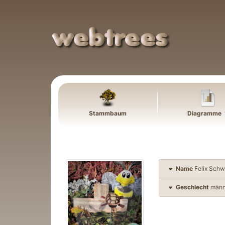
Weiter zu Hauptseite
Stammbaum
Diagramme
Name
Felix
Schw
Geschlecht
männ