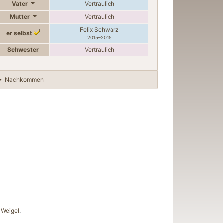
Vater
Vertraulich
Mutter
Vertraulich
Felix
Schwarz
er selbst
2015
–
2015
Schwester
Vertraulich
Nachkommen
Weigel
.