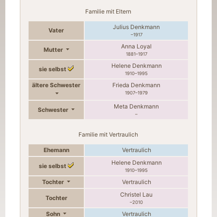
Familie mit Eltern
Julius
Denkmann
Vater
–
1917
Anna
Loyal
Mutter
1881
–
1917
Helene
Denkmann
sie selbst
1910
–
1995
ältere Schwester
Frieda
Denkmann
1907
–
1979
Meta
Denkmann
Schwester
–
Familie mit Vertraulich
Ehemann
Vertraulich
Helene
Denkmann
sie selbst
1910
–
1995
Tochter
Vertraulich
Christel
Lau
Tochter
–
2010
Sohn
Vertraulich