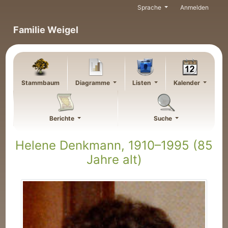
Weiter zu Hauptseite
Sprache
Anmelden
Familie Weigel
Stammbaum
Diagramme
Listen
Kalender
Berichte
Suche
Helene
Denkmann
,
1910
–
1995
(85
Jahre alt)