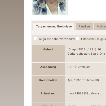
Tatsachen und Ereignisse
Familien
Multim
Ereignisse naher Verwandter
Historische Ereigni
Geburt
13. April 1923
23
26
Göritz-Lehesten, Saale-Orla-
Ausbildung
1932
(8 Jahre alt)
Konfirmation
April 1937
(13 Jahre alt)
Ruhestand
1. April 1983
(59 Jahre alt)