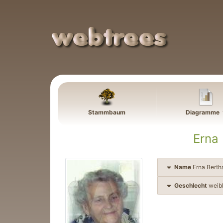
Weiter zu Hauptseite
Stammbaum
Diagramme
Erna
Name
Erna Berth
Geschlecht
weibl