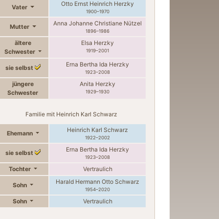
Otto Ernst Heinrich
Herzky
Vater
1900
–
1970
Anna Johanne Christiane
Nützel
Mutter
1896
–
1986
ältere
Elsa
Herzky
Schwester
1919
–
2001
Erna Bertha Ida
Herzky
sie selbst
1923
–
2008
jüngere
Anita
Herzky
Schwester
1929
–
1930
Familie mit
Heinrich Karl
Schwarz
Heinrich Karl
Schwarz
Ehemann
1922
–
2002
Erna Bertha Ida
Herzky
sie selbst
1923
–
2008
Tochter
Vertraulich
Harald Hermann Otto
Schwarz
Sohn
1954
–
2020
Sohn
Vertraulich