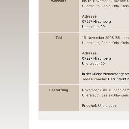
Wohnsitz
bis
15. November 2008
(am 
Ullersreuth, Saale-Orla-Kreis
Adresse:
07927 Hirschberg

Ullersreuth 20
Tod
15. November 2008
(85 Jahre
Ullersreuth, Saale-Orla-Kreis
Adresse:
07927 Hirschberg

Ullersreuth 20

in der Küche zusammengebr
Todesursache:
Herzinfarkt ?
Bestattung
November 2008
(0 nach dem
Ullersreuth, Saale-Orla-Kreis
Friedhof:
Ullersreuth