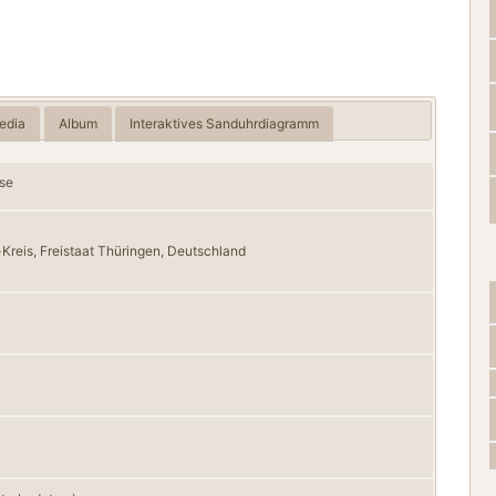
edia
Album
Interaktives Sanduhrdiagramm
sse
Kreis, Freistaat Thüringen, Deutschland