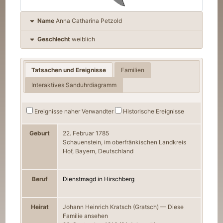
Name
Anna Catharina Petzold
Geschlecht
weiblich
Tatsachen und Ereignisse
Familien
Interaktives Sanduhrdiagramm
Ereignisse naher Verwandter
Historische Ereignisse
Geburt
22. Februar 1785
Schauenstein, im oberfränkischen Landkreis
Hof, Bayern, Deutschland
Beruf
Dienstmagd in Hirschberg
Heirat
Johann Heinrich Kratsch (Gratsch)
—
Diese
Familie ansehen