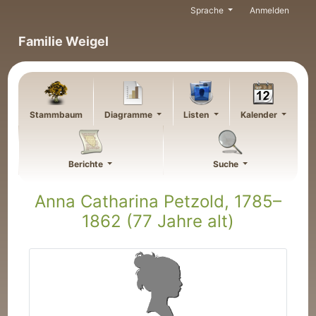
Weiter zu Hauptseite
Sprache
Anmelden
Familie Weigel
Stammbaum
Diagramme
Listen
Kalender
Berichte
Suche
Anna Catharina Petzold
,
1785
–
1862
(77 Jahre alt)