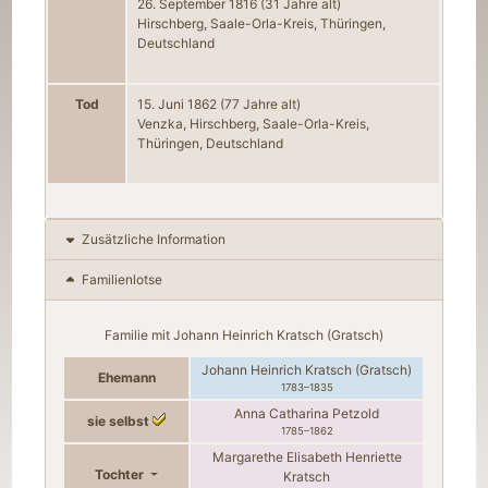
26. September 1816
(31 Jahre alt)
Hirschberg, Saale-Orla-Kreis, Thüringen,
Deutschland
Tod
15. Juni 1862
(77 Jahre alt)
Venzka, Hirschberg, Saale-Orla-Kreis,
Thüringen, Deutschland
Zusätzliche Information
Familienlotse
Familie mit
Johann Heinrich Kratsch (Gratsch)
Johann Heinrich Kratsch (Gratsch)
Ehemann
1783
–
1835
Anna Catharina Petzold
sie selbst
1785
–
1862
Margarethe Elisabeth Henriette
Tochter
Kratsch