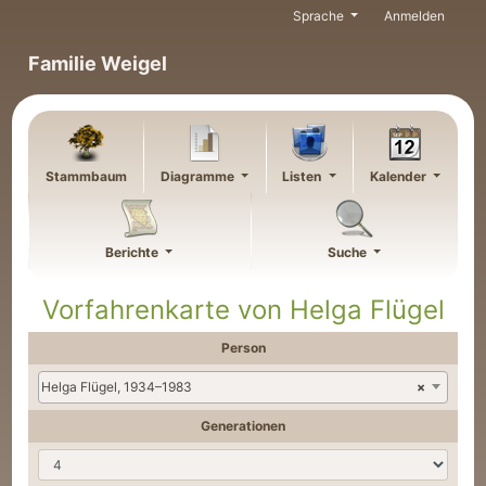
Weiter zu Hauptseite
Sprache
Anmelden
Familie Weigel
Stammbaum
Diagramme
Listen
Kalender
Berichte
Suche
Vorfahrenkarte von
Helga
Flügel
Person
Helga Flügel, 1934–1983
×
Generationen