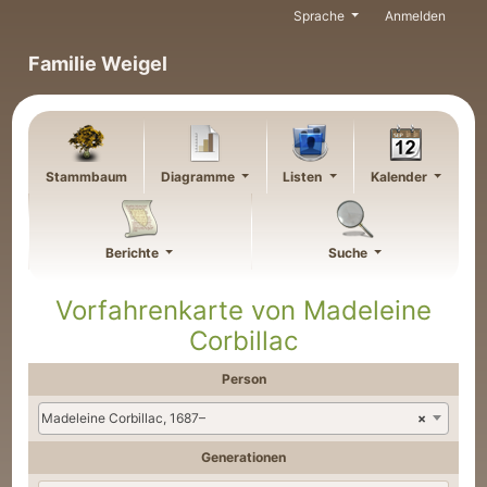
Weiter zu Hauptseite
Sprache
Anmelden
Familie Weigel
Stammbaum
Diagramme
Listen
Kalender
Berichte
Suche
Vorfahrenkarte von
Madeleine
Corbillac
Person
Madeleine Corbillac, 1687–
×
Generationen