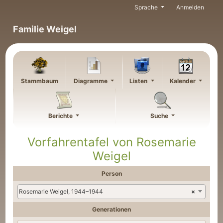
Weiter zu Hauptseite
Sprache
Anmelden
Familie Weigel
Stammbaum
Diagramme
Listen
Kalender
Berichte
Suche
Vorfahrentafel von
Rosemarie
Weigel
Person
Rosemarie Weigel, 1944–1944
×
Generationen