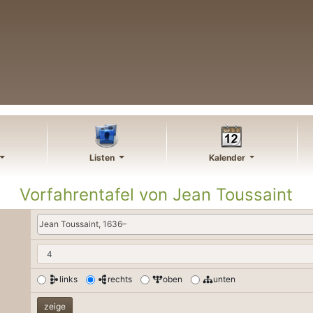
Listen
Kalender
Vorfahrentafel von
Jean
Toussaint
Jean Toussaint, 1636–
links
rechts
oben
unten