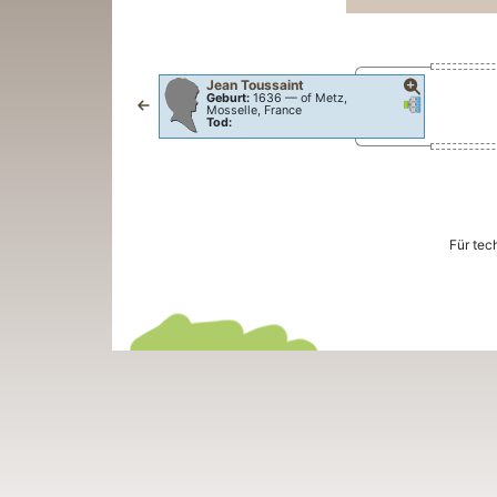
Jean
Toussaint
Geburt:
1636
—
of Metz,
Verknüpfungen
Verknüpfun
Mosselle, France
Tod:
Für tec