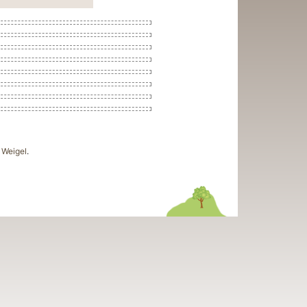
Weigel
.