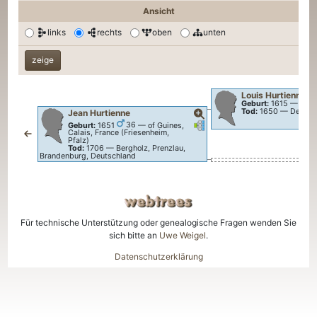
Ansicht
links
rechts
oben
unten
Louis
Hurtienne
Geburt:
1615
—
Fran
Tod:
1650
—
Deutsc
Jean
Hurtienne
Verknüpfungen
Verknüpfungen
Geburt:
1651
36
—
of Guines,
Calais, France (Friesenheim,
Pfalz)
Tod:
1706
—
Bergholz, Prenzlau,
Brandenburg, Deutschland
Für technische Unterstützung oder genealogische Fragen wenden Sie
sich bitte an
Uwe Weigel
.
Datenschutzerklärung