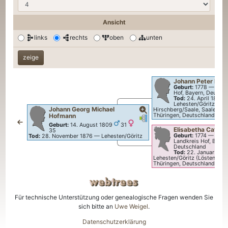
Ansicht
links
rechts
oben
unten
Johann Peter Hof
Geburt:
1778
—
Wölb
Hof, Bayern, Deutsch
Tod:
24. April 1843
Lehesten/Göritz (Lös
Johann Georg Michael
Hirschberg/Saale, Saale-Orla
Hofmann
Thüringen, Deutschland
Verknüpfungen
Verknüpfungen
Geburt:
14. August 1809
31
Elisabetha Cathar
35
Geburt:
1774
—
Tief
Tod:
28. November 1876
—
Lehesten/Göritz
Landkreis Hof, Bayer
Deutschland
Tod:
22. Januar 184
Lehesten/Göritz (Lösten), Sa
Thüringen, Deutschland
Für technische Unterstützung oder genealogische Fragen wenden Sie
sich bitte an
Uwe Weigel
.
Datenschutzerklärung