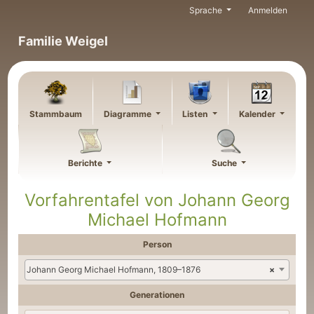
Weiter zu Hauptseite
Sprache
Anmelden
Familie Weigel
Stammbaum
Diagramme
Listen
Kalender
Berichte
Suche
Vorfahrentafel von
Johann Georg
Michael
Hofmann
Person
Johann Georg Michael Hofmann, 1809–1876
×
Generationen