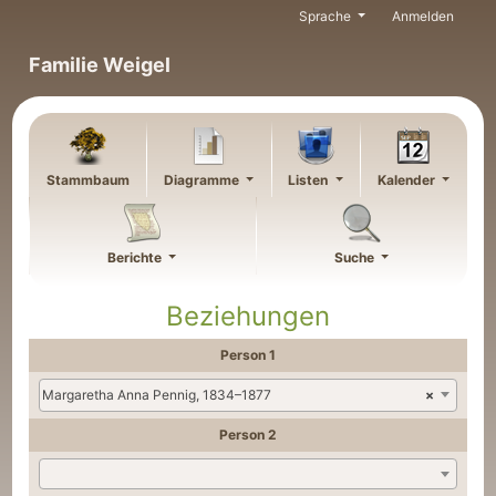
Weiter zu Hauptseite
Sprache
Anmelden
Familie Weigel
Stammbaum
Diagramme
Listen
Kalender
Berichte
Suche
Beziehungen
Person 1
Margaretha Anna Pennig, 1834–1877
×
Person 2