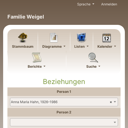
Weiter zu Hauptseite
Sprache
Anmelden
Familie Weigel
Stammbaum
Diagramme
Listen
Kalender
Berichte
Suche
Beziehungen
Person 1
Anna Maria Hahn, 1926–1986
×
Person 2