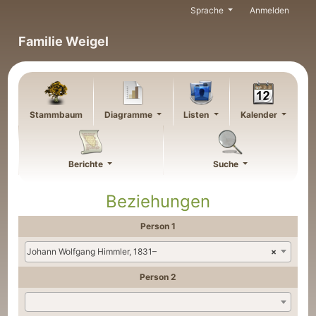
Weiter zu Hauptseite
Sprache
Anmelden
Familie Weigel
Stammbaum
Diagramme
Listen
Kalender
Berichte
Suche
Beziehungen
Person 1
Johann Wolfgang Himmler, 1831–
×
Person 2