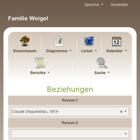
Weiter zu Hauptseite
Sprache
Anmelden
Familie Weigel
Stammbaum
Diagramme
Listen
Kalender
Berichte
Suche
Beziehungen
Person 1
Claude Déquerbillac, 1615–
×
Person 2