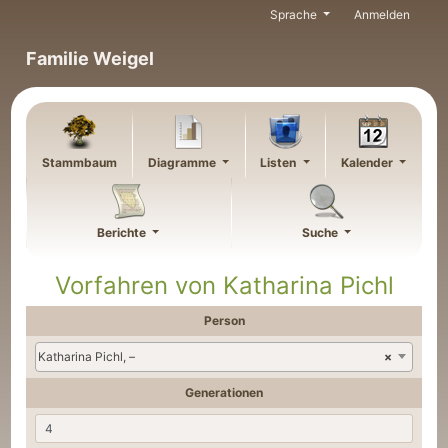
Weiter zu Hauptseite
Sprache
Anmelden
Familie Weigel
Stammbaum
Diagramme
Listen
Kalender
Berichte
Suche
Vorfahren von
Katharina
Pichl
Person
Katharina Pichl, –
×
Generationen