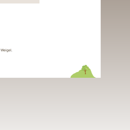
Weigel
.