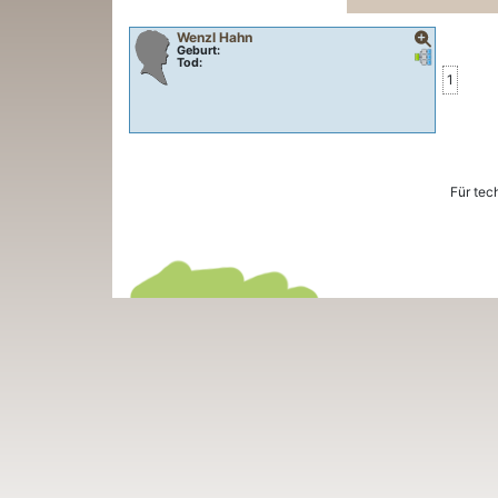
Wenzl
Hahn
Geburt:
Verknüpfung
Verknüpfu
Tod:
1
Für tec