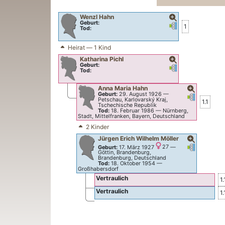
Wenzl
Hahn
Geburt:
Verknüpfungen
Verknüpfungen
1
Tod:
Heirat — 1 Kind
Katharina
Pichl
Geburt:
Verknüpfungen
Verknüpfungen
Tod:
Anna Maria
Hahn
Geburt:
29. August 1926
—
Verknüpfung
Verknüpfu
Petschau, Karlovarský Kraj,
1.1
Tschechische Republik
Tod:
18. Februar 1986
—
Nürnberg,
Stadt, Mittelfranken, Bayern, Deutschland
2 Kinder
Jürgen Erich Wilhelm
Möller
Verknüpfung
Verknüpfu
Geburt:
17. März 1927
27
—
Göttin, Brandenburg,
Brandenburg, Deutschland
Tod:
18. Oktober 1954
—
Großhabersdorf
Vertraulich
1.
Vertraulich
1.