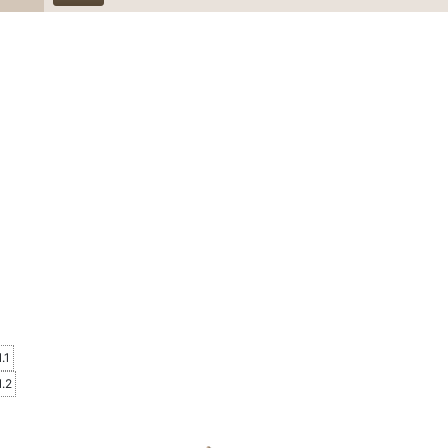
en
ngen
en
ngen
1.1
1.2