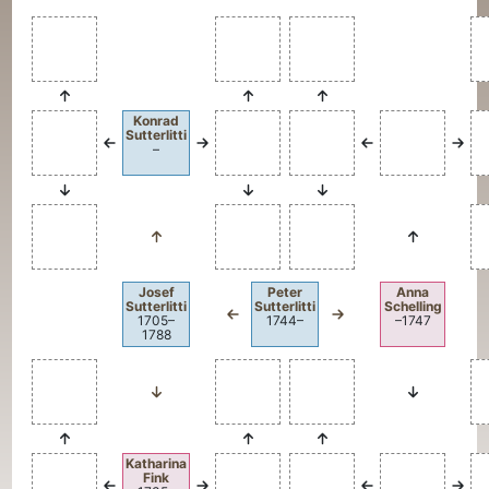
Konrad
Sutterlitti
–
Josef
Peter
Anna
Sutterlitti
Sutterlitti
Schelling
1705
–
1744
–
–
1747
1788
Katharina
Fink