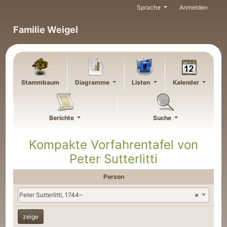
Weiter zu Hauptseite
Sprache
Anmelden
Familie Weigel
Stammbaum
Diagramme
Listen
Kalender
Berichte
Suche
Kompakte Vorfahrentafel von
Peter
Sutterlitti
Person
Peter Sutterlitti, 1744–
×