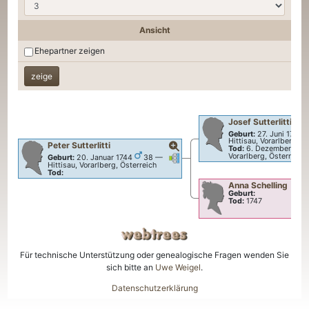
Ansicht
Ehepartner zeigen
Josef
Sutterlitti
Geburt:
27. Juni 1705
Hittisau, Vorarlberg, Ö
Peter
Sutterlitti
Tod:
6. Dezember 178
Verknüpfungen
Verknüpfungen
Vorarlberg, Österreich
Geburt:
20. Januar 1744
38
—
Hittisau, Vorarlberg, Österreich
Tod:
Anna
Schelling
Geburt:
Tod:
1747
Für technische Unterstützung oder genealogische Fragen wenden Sie
sich bitte an
Uwe Weigel
.
Datenschutzerklärung