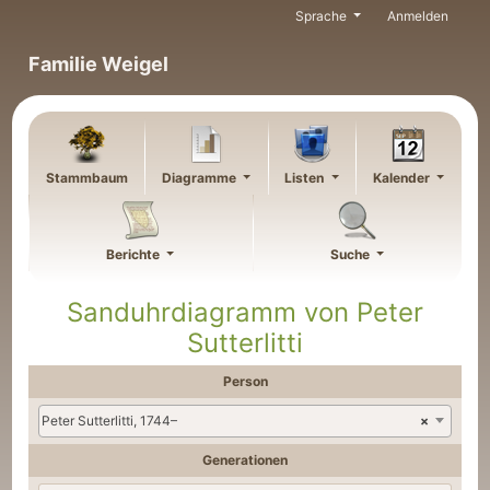
Weiter zu Hauptseite
Sprache
Anmelden
Familie Weigel
Stammbaum
Diagramme
Listen
Kalender
Berichte
Suche
Sanduhrdiagramm von
Peter
Sutterlitti
Person
Peter Sutterlitti, 1744–
×
Generationen