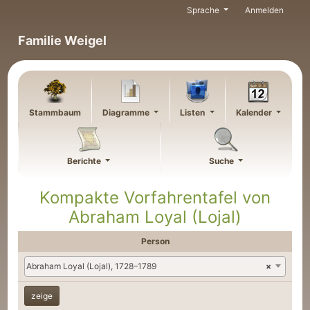
Weiter zu Hauptseite
Sprache
Anmelden
Familie Weigel
Stammbaum
Diagramme
Listen
Kalender
Berichte
Suche
Kompakte Vorfahrentafel von
Abraham
Loyal (Lojal)
Person
Abraham Loyal (Lojal), 1728–1789
×