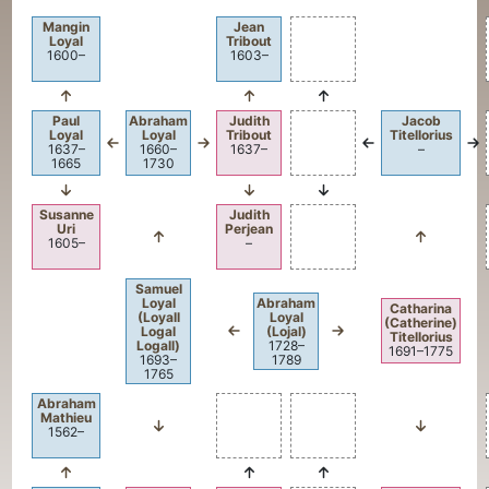
Mangin
Jean
Loyal
Tribout
1600
–
1603
–
Paul
Abraham
Judith
Jacob
Loyal
Loyal
Tribout
Titellorius
1637
–
1660
–
1637
–
–
1665
1730
Susanne
Judith
Uri
Perjean
1605
–
–
Samuel
Loyal
Abraham
Catharina
(Loyall
Loyal
(Catherine)
Logal
(Lojal)
Titellorius
Logall)
1728
–
1691
–
1775
1693
–
1789
1765
Abraham
Mathieu
1562
–